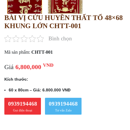
BÀI VỊ CỬU HUYỀN THẤT TỔ 48×68
KHUNG LỚN CHTT-001
Bình chọn
Mã sản phẩm:
CHTT-001
VNĐ
Giá
6,800,000
Kích thước:
60 x 80cm – Giá: 6.800.000 VNĐ
0939194468
0939194468
Gọi điện thoại
Tư vấn Zalo