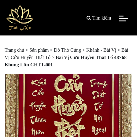
Tìm kiếm
Trang chủ
>
Sản phẩm
>
Đồ Thờ Cúng
>
Khánh - Bài Vị
>
Bài
Vị Cửu Huyền Thất Tổ
>
Bài Vị Cửu Huyền Thất Tổ 48×68
Khung Lớn CHTT-001