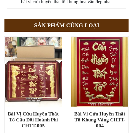
bài vị cửu huyền thất tổ khung hoa văn đẹp nhất
SẢN PHẨM CÙNG LOẠI
Bài Vị Cửu Huyền Thất
Bài Vị Cửu Huyền Thất
Tổ Câu Đối Hoành Phi
Tổ Khung Vàng CHTT-
CHTT-005
004