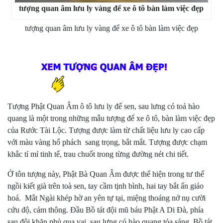
tượng quan âm lưu ly vàng để xe ô tô bàn làm việc đẹp
tượng quan âm lưu ly vàng để xe ô tô bàn làm việc đẹp
Tượng Phật Quan Âm ô tô lưu ly đế sen, sau lưng có toả hào
quang là một trong những mẫu tượng để xe ô tô, bàn làm việc đẹp
của Rước Tài Lộc. Tượng được làm từ chất liệu lưu ly cao cấp
với màu vàng hổ phách sang trọng, bắt mắt. Tượng được chạm
khắc tỉ mỉ tinh tế, trau chuốt trong từng đường nét chi tiết.
Ở tôn tượng này, Phật Bà Quan Âm được thể hiện trong tư thế
ngồi kiết già trên toà sen, tay cầm tịnh bình, hai tay bắt ấn giáo
hoá. Mắt Ngài khép hờ an yên tự tại, miệng thoáng nở nụ cười
cứu độ, cảm thông. Đầu Bồ tát đội mũ báu Phật A Di Đà, phía
sau đội khăn phủ qua vai, sau lưng có hào quang tỏa sáng. Bồ tát