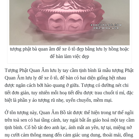
tượng phật bà quan âm để xe ô tô đẹp bằng lưu ly hồng hoặc
để bàn làm việc đẹp
Tượng Phật Quan Âm lưu ly tay cầm tịnh bình là mẫu tượng Phật
Quan Âm lưu ly để xe ô tô, để bàn có hai diện giống hệt nhau
được ngăn cách bởi hào quang ở giữa. Tượng có đường nét chi
tiết đơn giản, tuy nhiên mỗi hoạ tiết đều được trau chuốt tỉ mỉ, đặc
biệt là phần y áo tượng rũ nhẹ, uyển chuyển, mềm mại.
Ở tôn tượng này, Quan Âm Bồ tát được thể hiện trong tư thế ngồi
trên toà sen có hai tầng cánh, tay ngài bắt ấn giáo hoá một tay cầm
tịnh bình. Cổ bồ tát đeo anh lạc, ánh mắt an yên, tự tại, miệng nở
nụ cười cảm thông mang đến cảm giác ung dung, thoải mái, đồng