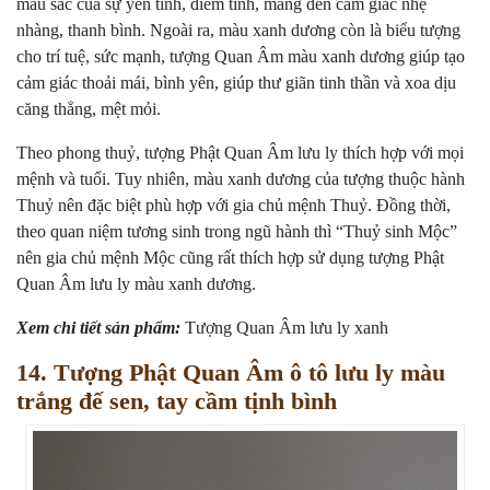
màu sắc của sự yên tĩnh, điềm tĩnh, mang đến cảm giác nhẹ
nhàng, thanh bình. Ngoài ra, màu xanh dương còn là biểu tượng
cho trí tuệ, sức mạnh, tượng Quan Âm màu xanh dương giúp tạo
cảm giác thoải mái, bình yên, giúp thư giãn tinh thần và xoa dịu
căng thẳng, mệt mỏi.
Theo phong thuỷ, tượng Phật Quan Âm lưu ly thích hợp với mọi
mệnh và tuổi. Tuy nhiên, màu xanh dương của tượng thuộc hành
Thuỷ nên đặc biệt phù hợp với gia chủ mệnh Thuỷ. Đồng thời,
theo quan niệm tương sinh trong ngũ hành thì “Thuỷ sinh Mộc”
nên gia chủ mệnh Mộc cũng rất thích hợp sử dụng tượng Phật
Quan Âm lưu ly màu xanh dương.
Xem chi tiết sản phẩm:
Tượng Quan Âm lưu ly xanh
1
4. Tượng Phật Quan Âm ô tô lưu ly màu
trắng đế sen, tay cầm tịnh bình