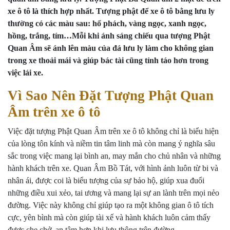
xe ô tô là thích hợp nhất. Tượng phật để xe ô tô bằng lưu ly
thường có các màu sau: hổ phách, vàng ngọc, xanh ngọc,
hồng, trắng, tím…Mỗi khi ánh sáng chiếu qua tượng Phật
Quan Âm sẽ ánh lên màu của đá lưu ly làm cho không gian
trong xe thoải mái và giúp bác tài cũng tỉnh táo hơn trong
việc lái xe.
Vì Sao Nên Đặt Tượng Phật Quan
Âm trên xe ô tô
Việc đặt tượng Phật Quan Âm trên xe ô tô không chỉ là biểu hiện
của lòng tôn kính và niềm tin tâm linh mà còn mang ý nghĩa sâu
sắc trong việc mang lại bình an, may mắn cho chủ nhân và những
hành khách trên xe. Quan Âm Bồ Tát, với hình ảnh luôn từ bi và
nhân ái, được coi là biểu tượng của sự bảo hộ, giúp xua đuổi
những điều xui xẻo, tai ương và mang lại sự an lành trên mọi nẻo
đường. Việc này không chỉ giúp tạo ra một không gian ô tô tích
cực, yên bình mà còn giúp tài xế và hành khách luôn cảm thấy
được che chở, an tâm hơn khi lưu thông trên đường.