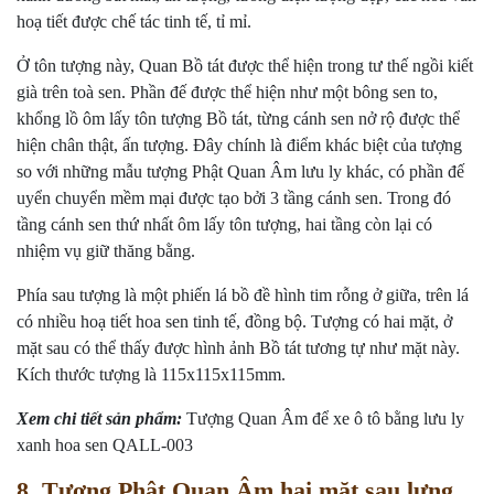
hoạ tiết được chế tác tinh tế, tỉ mỉ.
Ở tôn tượng này, Quan Bồ tát được thể hiện trong tư thế ngồi kiết
già trên toà sen. Phần đế được thể hiện như một bông sen to,
khổng lồ ôm lấy tôn tượng Bồ tát, từng cánh sen nở rộ được thể
hiện chân thật, ấn tượng. Đây chính là điểm khác biệt của tượng
so với những mẫu tượng Phật Quan Âm lưu ly khác, có phần đế
uyển chuyển mềm mại được tạo bởi 3 tầng cánh sen. Trong đó
tầng cánh sen thứ nhất ôm lấy tôn tượng, hai tầng còn lại có
nhiệm vụ giữ thăng bằng.
Phía sau tượng là một phiến lá bồ đề hình tim rỗng ở giữa, trên lá
có nhiều hoạ tiết hoa sen tinh tế, đồng bộ. Tượng có hai mặt, ở
mặt sau có thể thấy được hình ảnh Bồ tát tương tự như mặt này.
Kích thước tượng là 115x115x115mm.
Xem chi tiết sản phẩm:
Tượng Quan Âm để xe ô tô bằng lưu ly
xanh hoa sen QALL-003
8. Tượng Phật Quan Âm hai mặt sau lưng