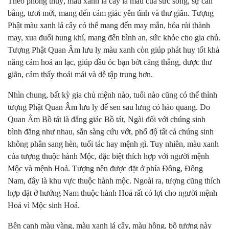
Theo phong thuỷ, màu xanh lá cây là màu của sức sống, sự cân
bằng, tươi mới, mang đến cảm giác yên tĩnh và thư giãn. Tượng
Phật màu xanh lá cây có thể mang đến may mắn, hóa rủi thành
may, xua đuổi hung khí, mang đến bình an, sức khỏe cho gia chủ.
Tượng Phật Quan Âm lưu ly màu xanh còn giúp phát huy tốt khả
năng cảm hoá an lạc, giúp đầu óc bạn bớt căng thẳng, được thư
giãn, cảm thấy thoải mái và dễ tập trung hơn.
Nhìn chung, bất kỳ gia chủ mệnh nào, tuổi nào cũng có thể thỉnh
tượng Phật Quan Âm lưu ly đế sen sau lưng có hào quang. Do
Quan Âm Bồ tát là đẳng giác Bồ tát, Ngài đối với chúng sinh
bình đẳng như nhau, sẵn sàng cứu vớt, phổ độ tất cả chúng sinh
không phân sang hèn, tuổi tác hay mệnh gì. Tuy nhiên, màu xanh
của tượng thuộc hành Mộc, đặc biệt thích hợp với người mệnh
Mộc và mệnh Hoả. Tượng nên được đặt ở phía Đông, Đông
Nam, đây là khu vực thuộc hành mộc. Ngoài ra, tượng cũng thích
hợp đặt ở hướng Nam thuộc hành Hoả rất có lợi cho người mệnh
Hoả vì Mộc sinh Hoả.
Bên cạnh màu vàng, màu xanh lá cây, màu hồng, bộ tượng này