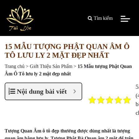
Tìm kiếm
15 MẪU TƯỢNG PHẬT QUAN ÂM Ô
TÔ LƯU LY 2 MẶT ĐẸP NHẤT
Trang chủ
>
Giới Thiệu Sản Phẩm
>
15 Mẫu tượng Phật Quan
Âm Ô Tô lưu ly 2 mặt đẹp nhất
5
Nội dung bài viết
(
b
c
Tượng Quan Âm ô tô đẹp thường được dùng nhất là tượng
quan âm bằng lưu ly. Tượng Phật Bà Quan âm 2 mặt để trên