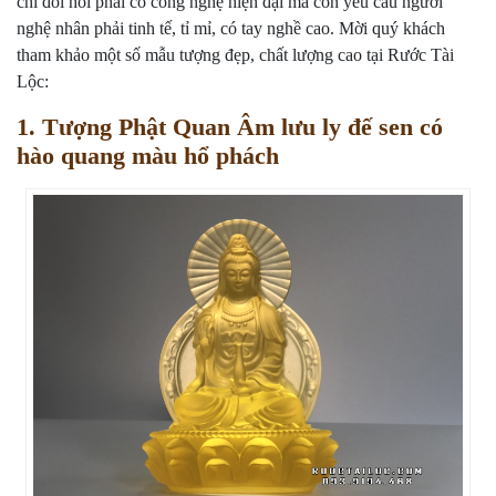
chỉ đòi hỏi phải có công nghệ hiện đại mà còn yêu cầu người
nghệ nhân phải tinh tế, tỉ mỉ, có tay nghề cao. Mời quý khách
tham khảo một số mẫu tượng đẹp, chất lượng cao tại Rước Tài
Lộc:
1. Tượng Phật Quan Âm lưu ly đế sen có
hào quang màu hổ phách