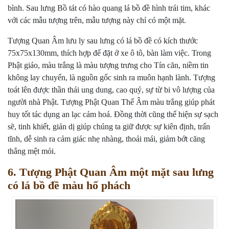
bình. Sau lưng Bồ tát có hào quang lá bồ đề hình trái tim, khác
với các mẫu tượng trên, mẫu tượng này chỉ có một mặt.
Tượng Quan Âm lưu ly sau lưng có lá bồ đề có kích thước
75x75x130mm, thích hợp để đặt ở xe ô tô, bàn làm việc. Trong
Phật giáo, màu trắng là màu tượng trưng cho Tín căn, niềm tin
không lay chuyển, là nguồn gốc sinh ra muôn hạnh lành. Tượng
toát lên được thần thái ung dung, cao quý, sự từ bi vô lượng của
người nhà Phật. Tượng Phật Quan Thế Âm màu trắng giúp phát
huy tốt tác dụng an lạc cảm hoá. Đồng thời cũng thể hiện sự sạch
sẽ, tinh khiết, giản dị giúp chúng ta giữ được sự kiên định, trấn
tĩnh, dễ sinh ra cảm giác nhẹ nhàng, thoải mái, giảm bớt căng
thẳng mệt mỏi.
6. Tượng Phật Quan Âm một mặt sau lưng
có lá bồ đề màu hổ phách