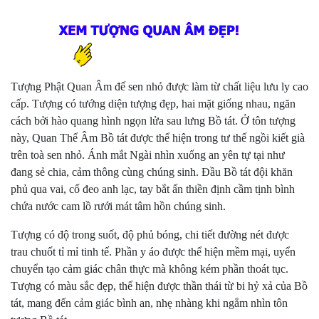
Tượng Phật Quan Âm đế sen nhỏ được làm từ chất liệu lưu ly cao
cấp. Tượng có tướng diện tượng đẹp, hai mặt giống nhau, ngăn
cách bởi hào quang hình ngọn lửa sau lưng Bồ tát. Ở tôn tượng
này, Quan Thế Âm Bồ tát được thể hiện trong tư thế ngồi kiết già
trên toà sen nhỏ. Ánh mắt Ngài nhìn xuống an yên tự tại như
đang sẻ chia, cảm thông cùng chúng sinh. Đầu Bồ tát đội khăn
phủ qua vai, cổ đeo anh lạc, tay bắt ấn thiền định cầm tịnh bình
chứa nước cam lồ rưới mát tâm hồn chúng sinh.
Tượng có độ trong suốt, độ phủ bóng, chi tiết đường nét được
trau chuốt tỉ mỉ tinh tế. Phần y áo được thể hiện mềm mại, uyển
chuyển tạo cảm giác chân thực mà không kém phần thoát tục.
Tượng có màu sắc đẹp, thể hiện được thần thái từ bi hỷ xả của Bồ
tát, mang đến cảm giác bình an, nhẹ nhàng khi ngắm nhìn tôn