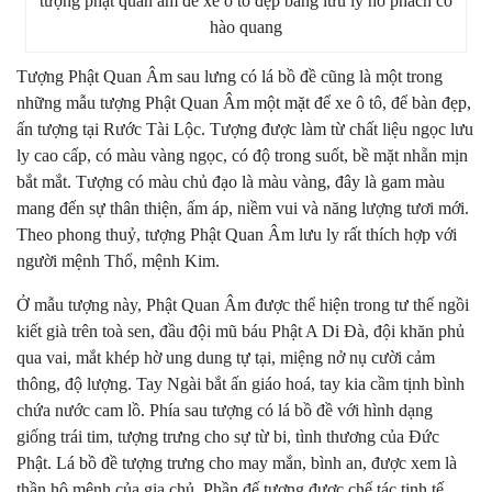
tượng phật quan âm để xe ô tô đẹp bằng lưu ly hổ phách có
hào quang
Tượng Phật Quan Âm sau lưng có lá bồ đề cũng là một trong
những mẫu tượng Phật Quan Âm một mặt để xe ô tô, để bàn đẹp,
ấn tượng tại Rước Tài Lộc. Tượng được làm từ chất liệu ngọc lưu
ly cao cấp, có màu vàng ngọc, có độ trong suốt, bề mặt nhẵn mịn
bắt mắt. Tượng có màu chủ đạo là màu vàng, đây là gam màu
mang đến sự thân thiện, ấm áp, niềm vui và năng lượng tươi mới.
Theo phong thuỷ, tượng Phật Quan Âm lưu ly rất thích hợp với
người mệnh Thổ, mệnh Kim.
Ở mẫu tượng này, Phật Quan Âm được thể hiện trong tư thế ngồi
kiết già trên toà sen, đầu đội mũ báu Phật A Di Đà, đội khăn phủ
qua vai, mắt khép hờ ung dung tự tại, miệng nở nụ cười cảm
thông, độ lượng. Tay Ngài bắt ấn giáo hoá, tay kia cầm tịnh bình
chứa nước cam lồ. Phía sau tượng có lá bồ đề với hình dạng
giống trái tim, tượng trưng cho sự từ bi, tình thương của Đức
Phật. Lá bồ đề tượng trưng cho may mắn, bình an, được xem là
thần hộ mệnh của gia chủ. Phần đế tượng được chế tác tinh tế,