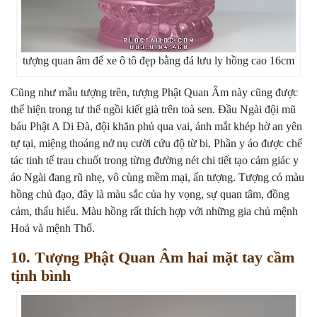
tượng quan âm để xe ô tô đẹp bằng đá lưu ly hồng cao 16cm
Cũng như mẫu tượng trên, tượng Phật Quan Âm này cũng được
thể hiện trong tư thế ngồi kiết già trên toà sen. Đầu Ngài đội mũ
báu Phật A Di Đà, đội khăn phủ qua vai, ánh mắt khép hờ an yên
tự tại, miệng thoáng nở nụ cười cứu độ từ bi. Phần y áo được chế
tác tinh tế trau chuốt trong từng đường nét chi tiết tạo cảm giác y
áo Ngài đang rũ nhẹ, vô cùng mềm mại, ấn tượng. Tượng có màu
hồng chủ đạo, đây là màu sắc của hy vọng, sự quan tâm, đồng
cảm, thấu hiểu. Màu hồng rất thích hợp với những gia chủ mệnh
Hoả và mệnh Thổ.
10. Tượng Phật Quan Âm hai mặt tay cầm
tịnh bình