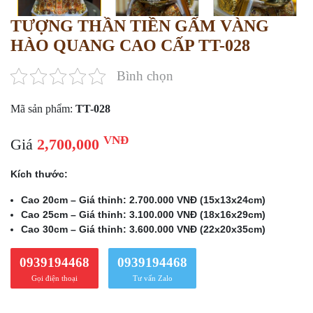
TƯỢNG THẦN TIỀN GẤM VÀNG
HÀO QUANG CAO CẤP TT-028
Bình chọn
Mã sản phẩm:
TT-028
VNĐ
Giá
2,700,000
Kích thước:
Cao 20cm – Giá thỉnh: 2.700.000 VNĐ (15x13x24cm)
Cao 25cm – Giá thỉnh: 3.100.000 VNĐ (18x16x29cm)
Cao 30cm – Giá thỉnh: 3.600.000 VNĐ (22x20x35cm)
0939194468
0939194468
Gọi điện thoại
Tư vấn Zalo