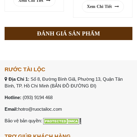
Xem Chi Tiết
Xem Chi Tiết
ĐÁNH GIÁ SẢN PHẨM
RƯỚC TÀI LỘC
Địa Chỉ 1:
Số 8, Đường Bình Giã, Phường 13, Quận Tân
Bình, TP. Hồ Chí Minh (
BẢN ĐỒ ĐƯỜNG ĐI
)
Hotline:
(093) 9194 468
Email:
hotro@ruoctailoc.com
Bảo vệ bản quyền:
TRỢ GIÚP KHÁCH HÀNG