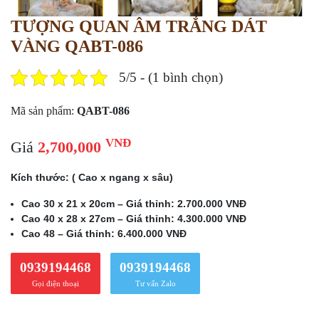
TƯỢNG QUAN ÂM TRẮNG DÁT
VÀNG QABT-086
5/5 - (1 bình chọn)
Mã sản phẩm:
QABT-086
VNĐ
Giá
2,700,000
Kích thước: ( Cao x ngang x sâu)
Cao 30 x 21 x 20cm – Giá thỉnh: 2.700.000 VNĐ
Cao 40 x 28 x 27cm – Giá thỉnh: 4.300.000 VNĐ
Cao 48 – Giá thỉnh: 6.400.000 VNĐ
0939194468
0939194468
Gọi điện thoại
Tư vấn Zalo