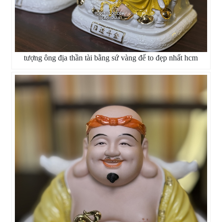
tượng ông địa thần tài bằng sứ vàng đế to đẹp nhất hcm