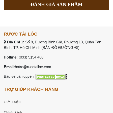
ĐÁNH GIÁ SẢN PHẨM
RƯỚC TÀI LỘC
Địa Chỉ 1:
Số 8, Đường Bình Giã, Phường 13, Quận Tân
Bình, TP. Hồ Chí Minh (
BẢN ĐỒ ĐƯỜNG ĐI
)
Hotline:
(093) 9194 468
Email:
hotro@ruoctailoc.com
Bảo vệ bản quyền:
TRỢ GIÚP KHÁCH HÀNG
Giới Thiệu
Chính Sách