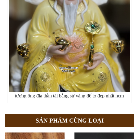
tượng ông địa thần tài bằng sứ vàng đế to đẹp nhất hcm
SẢN PHẨM CÙNG LOẠI