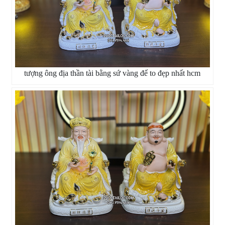
tượng ông địa thần tài bằng sứ vàng đế to đẹp nhất hcm