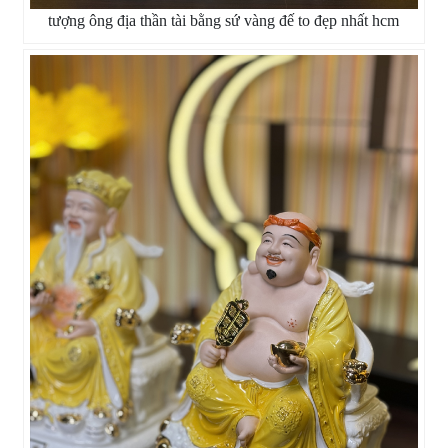
tượng ông địa thần tài bằng sứ vàng đế to đẹp nhất hcm