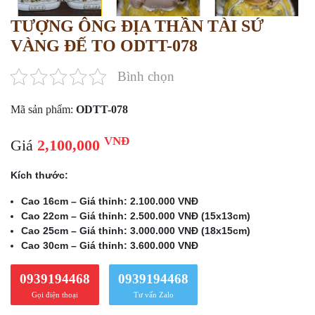
TƯỢNG ÔNG ĐỊA THẦN TÀI SỨ
VÀNG ĐẾ TO ODTT-078
Bình chọn
Mã sản phẩm:
ODTT-078
VNĐ
Giá
2,100,000
Kích thước:
Cao 16cm – Giá thỉnh: 2.100.000 VNĐ
Cao 22cm – Giá thỉnh: 2.500.000 VNĐ (15x13cm)
Cao 25cm – Giá thỉnh: 3.000.000 VNĐ (18x15cm)
Cao 30cm – Giá thỉnh: 3.600.000 VNĐ
0939194468
0939194468
Gọi điện thoại
Tư vấn Zalo