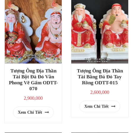
Tượng Ông Địa Thần
Tượng Ông Địa Thần
Tài Bột Đá Đỏ Vân
Tài Bằng Đá Đỏ Tay
Phong Vẽ Gấm ODTT-
Rồng ODTT-015
070
2,600,000
2,900,000
Xem Chi Tiết
Xem Chi Tiết