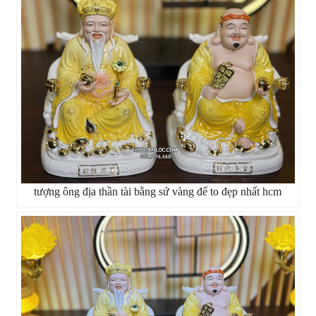
tượng ông địa thần tài bằng sứ vàng đế to đẹp nhất hcm