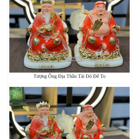
Tượng Ông Địa Thần Tài Đỏ Đế To