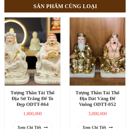
SẢN PHẨM CÙNG LOẠI
Tượng Thần Tài Thổ
Tượng Thần Tài Thổ
Địa Sứ Trắng Đế To
Địa Dát Vàng Đế
Đẹp ODTT-064
Vuông ODTT-052
1,800,000
3,000,000
Xem Chi Tiết
Xem Chi Tiết