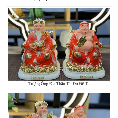
Tượng Ông Địa Thần Tài Đỏ Đế To