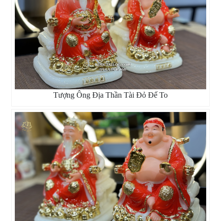
Tượng Ông Địa Thần Tài Đỏ Đế To