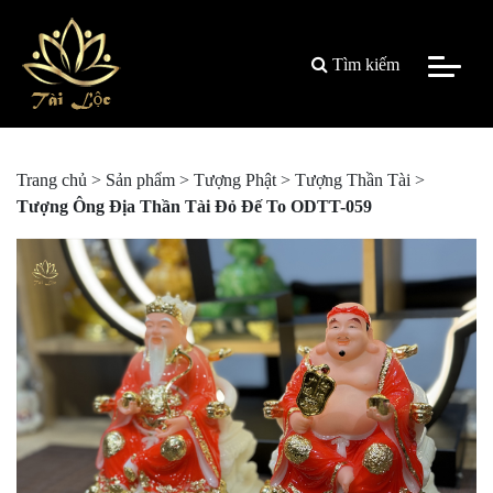
Tìm kiếm
Trang chủ
>
Sản phẩm
>
Tượng Phật
>
Tượng Thần Tài
>
Tượng Ông Địa Thần Tài Đỏ Đế To ODTT-059