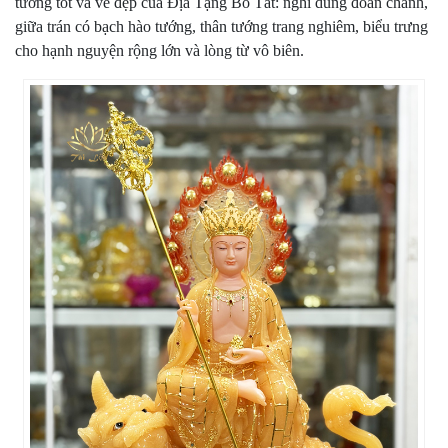
tướng tốt và vẻ đẹp của Địa Tạng Bồ Tát: nghi dung đoan chánh,
giữa trán có bạch hào tướng, thân tướng trang nghiêm, biểu trưng
cho hạnh nguyện rộng lớn và lòng từ vô biên.