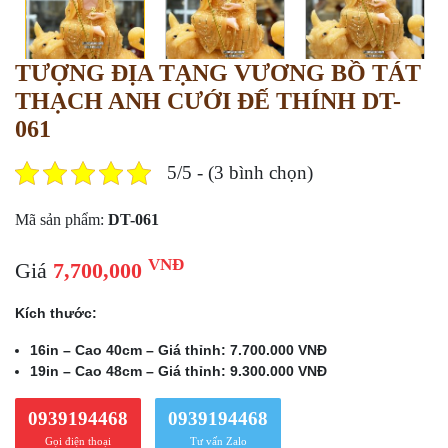
TƯỢNG ĐỊA TẠNG VƯƠNG BỒ TÁT
THẠCH ANH CƯỚI ĐẾ THÍNH DT-
061
5/5 - (3 bình chọn)
Mã sản phẩm:
DT-061
VNĐ
Giá
7,700,000
Kích thước:
16in – Cao 40cm – Giá thỉnh: 7.700.000 VNĐ
19in – Cao 48cm – Giá thỉnh: 9.300.000 VNĐ
0939194468
0939194468
Gọi điện thoại
Tư vấn Zalo