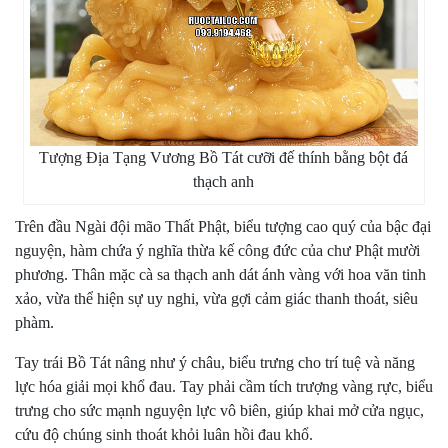
Tượng Địa Tạng Vương Bồ Tát cưỡi đế thính bằng bột đá
thạch anh
Trên đầu Ngài đội mão Thất Phật, biểu tượng cao quý của bậc đại
nguyện, hàm chứa ý nghĩa thừa kế công đức của chư Phật mười
phương. Thân mặc cà sa thạch anh dát ánh vàng với hoa văn tinh
xảo, vừa thể hiện sự uy nghi, vừa gợi cảm giác thanh thoát, siêu
phàm.
Tay trái Bồ Tát nâng như ý châu, biểu trưng cho trí tuệ và năng
lực hóa giải mọi khổ đau. Tay phải cầm tích trượng vàng rực, biểu
trưng cho sức mạnh nguyện lực vô biên, giúp khai mở cửa ngục,
cứu độ chúng sinh thoát khỏi luân hồi đau khổ.