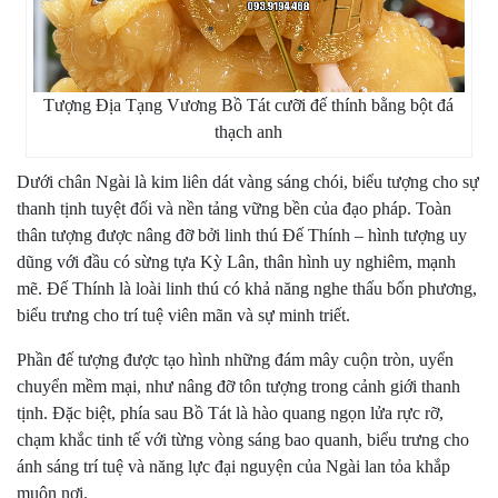
Tượng Địa Tạng Vương Bồ Tát cưỡi đế thính bằng bột đá
thạch anh
Dưới chân Ngài là kim liên dát vàng sáng chói, biểu tượng cho sự
thanh tịnh tuyệt đối và nền tảng vững bền của đạo pháp. Toàn
thân tượng được nâng đỡ bởi linh thú Đế Thính – hình tượng uy
dũng với đầu có sừng tựa Kỳ Lân, thân hình uy nghiêm, mạnh
mẽ. Đế Thính là loài linh thú có khả năng nghe thấu bốn phương,
biểu trưng cho trí tuệ viên mãn và sự minh triết.
Phần đế tượng được tạo hình những đám mây cuộn tròn, uyển
chuyển mềm mại, như nâng đỡ tôn tượng trong cảnh giới thanh
tịnh. Đặc biệt, phía sau Bồ Tát là hào quang ngọn lửa rực rỡ,
chạm khắc tinh tế với từng vòng sáng bao quanh, biểu trưng cho
ánh sáng trí tuệ và năng lực đại nguyện của Ngài lan tỏa khắp
muôn nơi.