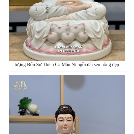
tượng Bổn Sư Thích Ca Mâu Ni ngồi đài sen hồng đẹp