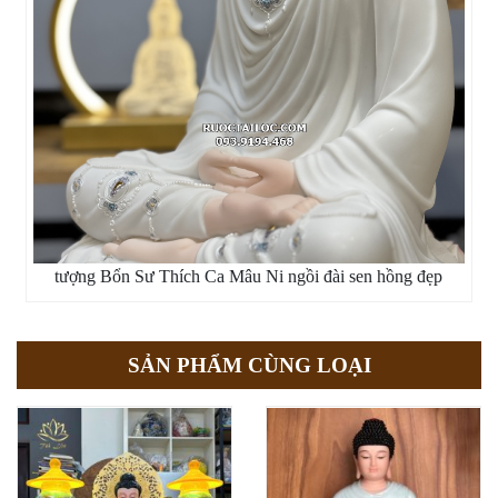
tượng Bổn Sư Thích Ca Mâu Ni ngồi đài sen hồng đẹp
SẢN PHẨM CÙNG LOẠI