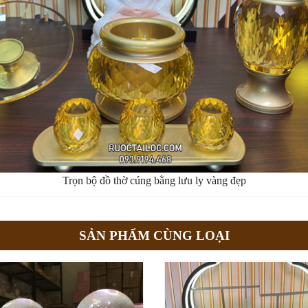
Trọn bộ đồ thờ cúng bằng lưu ly vàng đẹp
SẢN PHẨM CÙNG LOẠI