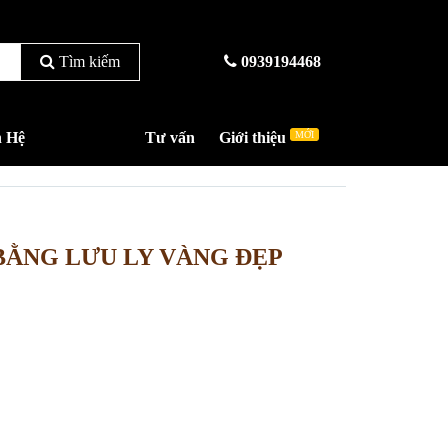
Tìm kiếm
0939194468
n Hệ
Tư vấn
Giới thiệu
MỚI
BẰNG LƯU LY VÀNG ĐẸP