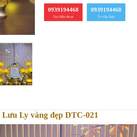
0939194468
0939194468
Gọi điện thoại
Tư vấn Zalo
 Lưu Ly vàng đẹp DTC-021