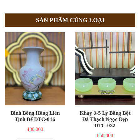
SẢN PHẨM CÙNG LOẠI
Bình Bông Hồng Liên
Khay 3-5 Ly Bằng Bột
Tịnh Đế DTC-016
Đá Thạch Ngọc Đẹp
DTC-032
480,000
650,000