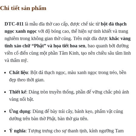
Chi tiết sản phẩm
DTC-
011
là
mẫu
dĩa
thờ
cao
cấp,
được
chế
tác
từ
bột
đá
thạch
ngọc
xanh ngọc
với
độ
bóng
cao,
thể
hiện
sự
tinh
khiết
và
trang
nghiêm
trong
không
gian
thờ
cúng.
Trên
mặt
dĩa
được
khắc
vàng
tinh
xảo
chữ “
Phật”
và
họa
tiết
hoa
sen
,
bao
quanh
bởi
đường
viền
cổ
điển
cùng
một
phần
Tâm
Kinh,
tạo
nên
chiều
sâu
tâm
linh
và
thẩm
mỹ.
Chất
liệu
:
Bột
đá
thạch
ngọc,
màu
xanh
ngọc
trong
trẻo,
bền
đẹp
theo
thời
gian.
Thiết
kế
:
Dáng
tròn
truyền
thống,
phần
đế
vững
chắc
phủ
ánh
vàng
nổi
bật.
Ứng
dụng
:
Dùng
để
bày
trái
cây,
bánh
kẹo,
phẩm
vật
cúng
dường
trên
bàn
thờ
Phật,
bàn
thờ
gia
tiên.
Ý
nghĩa
:
Tượng
trưng
cho
sự
thanh
tịnh,
kính
ngưỡng
Tam