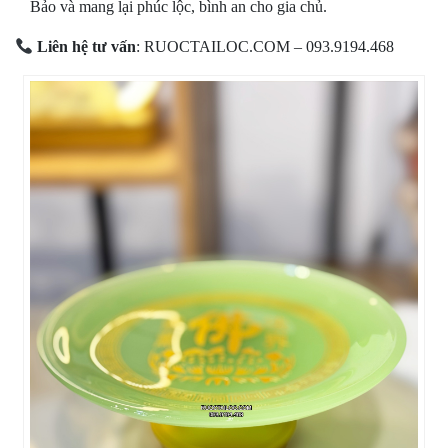
Bảo
và
mang
lại
phúc
lộc,
bình
an
cho
gia
chủ.
Liên
hệ
tư
vấn
:
RUOCTAILOC.
COM –
093.9194.468