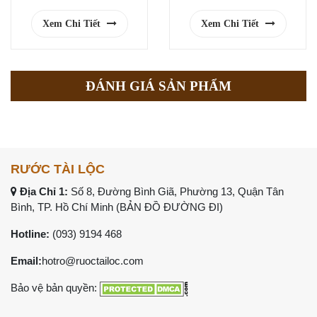
Xem Chi Tiết
Xem Chi Tiết
ĐÁNH GIÁ SẢN PHẨM
RƯỚC TÀI LỘC
Địa Chỉ 1:
Số 8, Đường Bình Giã, Phường 13, Quận Tân
Bình, TP. Hồ Chí Minh (
BẢN ĐỒ ĐƯỜNG ĐI
)
Hotline:
(093) 9194 468
Email:
hotro@ruoctailoc.com
Bảo vệ bản quyền: