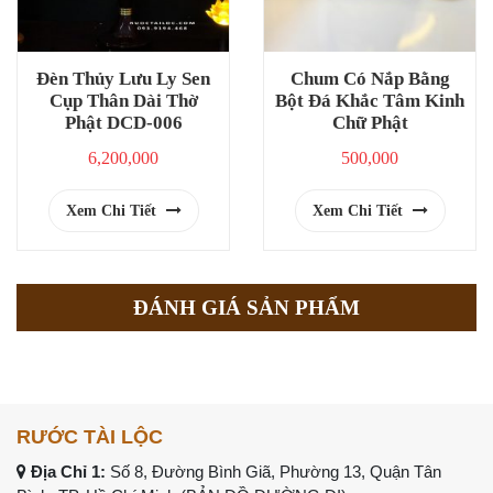
Đèn Thủy Lưu Ly Sen
Chum Có Nắp Bằng
Cụp Thân Dài Thờ
Bột Đá Khắc Tâm Kinh
Phật DCD-006
Chữ Phật
6,200,000
500,000
Xem Chi Tiết
Xem Chi Tiết
ĐÁNH GIÁ SẢN PHẨM
RƯỚC TÀI LỘC
Địa Chỉ 1:
Số 8, Đường Bình Giã, Phường 13, Quận Tân