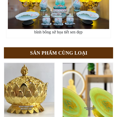
bình bông sứ họa tiết sen đẹp
SẢN PHẨM CÙNG LOẠI