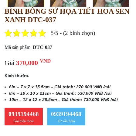
BÌNH BÔNG SỨ HỌA TIẾT HOA SEN
XANH DTC-037
5/5 - (2 bình chọn)
Mã sản phẩm:
DTC-037
VNĐ
Giá
370,000
Kích thước:
6in – 7 x 7 x 15.5cm – Giá thỉnh: 370.000 VNĐ /cái
8in – 10 x 10 x 21cm – Giá thỉnh: 530.000 VNĐ /cái
10in – 12 x 12 x 26.5cm – Giá thỉnh: 730.000 VNĐ /cái
0939194468
0939194468
Gọi điện thoại
Tư vấn Zalo