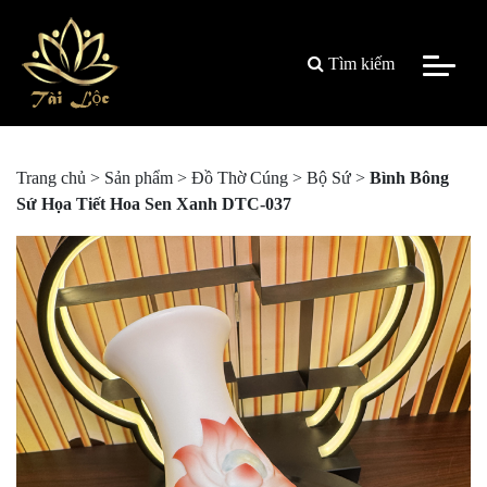
Tìm kiếm
Trang chủ
>
Sản phẩm
>
Đồ Thờ Cúng
>
Bộ Sứ
>
Bình Bông
Sứ Họa Tiết Hoa Sen Xanh DTC-037