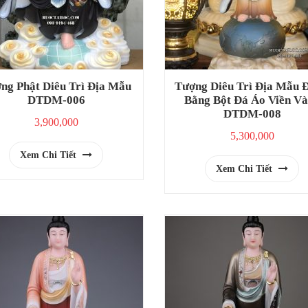
ng Phật Diêu Trì Địa Mẫu
Tượng Diêu Trì Địa Mẫu 
DTDM-006
Bằng Bột Đá Áo Viền V
DTDM-008
3,900,000
5,300,000
Xem Chi Tiết
Xem Chi Tiết