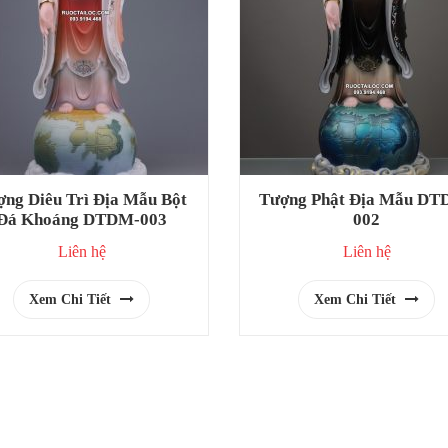
ợng Diêu Trì Địa Mẫu Bột
Tượng Phật Địa Mẫu DT
Đá Khoáng DTDM-003
002
Liên hệ
Liên hệ
Xem Chi Tiết
Xem Chi Tiết