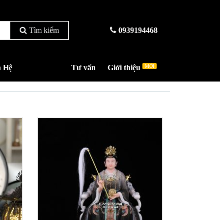
Tìm kiếm
0939194468
n Hệ
Tư vấn
Giới thiệu
MỚI