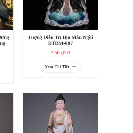
Đứng
Tượng Diêu Trì Địa Mẫu Ngồi
àng
DTDM-007
3,500,000
Xem Chi Tiết